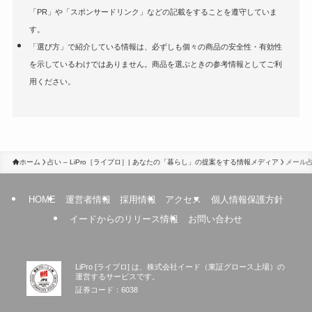
「PR」や「スポンサードリンク」などの記載をすることを遵守していま
す。
「選び方」で紹介している情報は、必ずしも個々の商品の安全性・有効性
を示しているわけではありません。商品を選ぶときの参考情報としてご利
用ください。
ホーム
占い – LiPro［ライプロ］| あなたの「暮らし」の提案をする情報メディア
メール
HOME
運営者情報
採用情報
アクセス
個人情報保護方針
イードからのリリース情報
お問い合わせ
LiPro [ライプロ] は、株式会社イード（東証グロース上場）の
運営するサービスです。
証券コード：6038