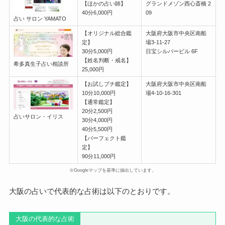
【ほかの占い師】
グランドメゾン西心斎橋 2
40分6,000円
09
占い サロン YAMATO
【オリジナル総合鑑
大阪府大阪市中央区南船
定】
場3-11-27
30分5,000円
日宝シルバービル 6F
【姓名判断・戒名】
希多真生子占い相談所
25,000円
【お試しプチ鑑定】
大阪府大阪市中央区南船
10分10,000円
場4-10-16-301
【通常鑑定】
20分2,500円
占いサロン・イリス
30分4,000円
40分5,500円
【パーフェクト鑑
定】
90分11,000円
※Googleマップを基準に抽出しています。
大阪の占いで代表的な占術は以下のとおりです。
大阪の代表的な占術