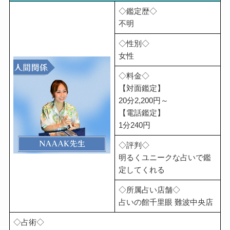
◇鑑定歴◇
不明
◇性別◇
女性
◇料金◇
【対面鑑定】
20分2,200円～
【電話鑑定】
1分240円
◇評判◇
明るくユニークな占いで鑑
定してくれる
◇所属占い店舗◇
占いの館千里眼 難波中央店
◇占術◇