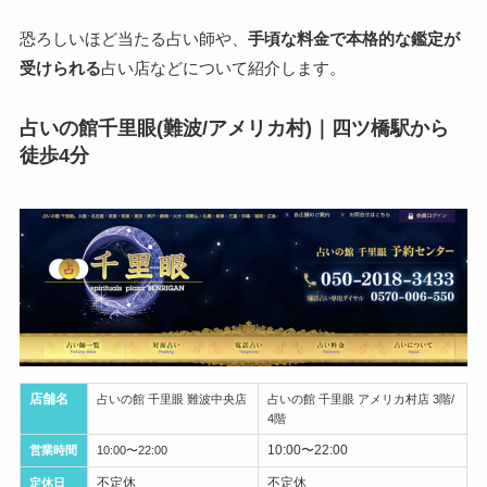
恐ろしいほど当たる占い師や、
手頃な料金で本格的な鑑定が
受けられる
占い店などについて紹介します。
占いの館千里眼(難波/アメリカ村)｜四ツ橋駅から
徒歩4分
店舗名
占いの館 千里眼 難波中央店
占いの館 千里眼 アメリカ村店 3階/
4階
10:00〜22:00
営業時間
10:00〜22:00
不定休
不定休
定休日