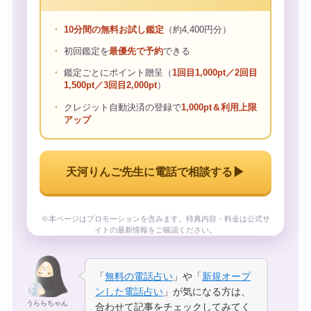
10分間の無料お試し鑑定
（約4,400円分）
初回鑑定を
最優先で予約
できる
鑑定ごとにポイント贈呈（
1回目1,000pt／2回目
1,500pt／3回目2,000pt
）
クレジット自動決済の登録で
1,000pt＆利用上限
アップ
▶
天河りんご先生に電話で相談する
※本ページはプロモーションを含みます。特典内容・料金は公式サ
イトの最新情報をご確認ください。
「
無料の電話占い
」や「
新規オープ
ンした電話占い
」が気になる方は、
うららちゃん
合わせて記事をチェックしてみてく