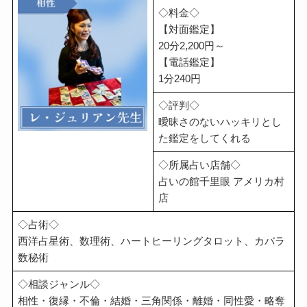
◇料金◇
【対面鑑定】
20分2,200円～
【電話鑑定】
1分240円
◇評判◇
曖昧さのないハッキリとし
た鑑定をしてくれる
◇所属占い店舗◇
占いの館千里眼 アメリカ村
店
◇占術◇
西洋占星術、数理術、ハートヒーリングタロット、カバラ
数秘術
◇相談ジャンル◇
相性・復縁・不倫・結婚・三角関係・離婚・同性愛・略奪