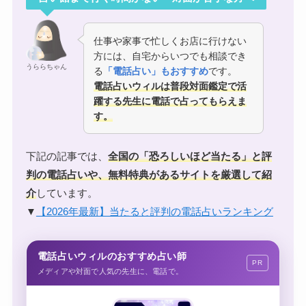
仕事や家事で忙しくお店に行けない
方には、自宅からいつでも相談でき
うららちゃん
る
「電話占い」もおすすめ
です。
電話占いウィルは普段対面鑑定で活
躍する先生に電話で占ってもらえま
す。
下記の記事では、
全国の「恐ろしいほど当たる」と
評
判の電話占い
や、無料特典があるサイトを厳選して紹
介
しています。
▼
【2026年最新】当たると評判の電話占いランキング
電話占いウィルのおすすめ占い師
PR
メディアや対面で人気の先生に、電話で。