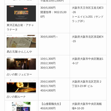
※延長10分1,000円
30分5,000円
大阪市天王寺区玉造元町3
開運指導：90分15,00
-26
0円
トーエイビル201（サンド
ラッグ2F）
東洋正統占術・アチャ
ラナータ
30分5,000円～
大阪府大阪市北区浪花町4
-15
易占元舗 かんじんや
10分1,300円
大阪府大阪市中央区難波1
20分2,300円
-6-17
30分3,300円
占いの館 ジュピター
20分2,600円
大阪府大阪市北区芝田２
30分3,700円
丁目3-23 8F ビル
40分4,800円
占いの館ルーナ
【山倭厭魏先生】
大阪府大阪市中央区南船
40分8,000円
場4-10-20