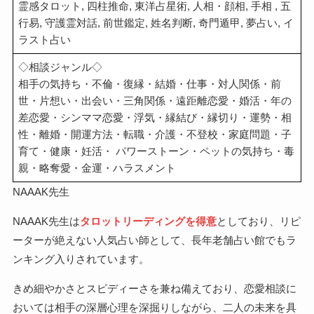
霊感タロット, 四柱推命, 東洋占星術, 人相・顔相, 手相 , 五
行易, 守護霊対話, 前世鑑定, 姓名判断, 奇門遁甲, 夢占い, イ
ラスト占い
◇相談ジャンル◇
相手の気持ち・不倫・復縁・結婚・仕事・対人関係・前
世・片想い・出会い・三角関係・遠距離恋愛・婚活・年の
差恋愛・シンママ恋愛・浮気・縁結び・縁切り・運勢・相
性・離婚・開運方法・転職・介護・不登校・家庭問題・子
育て・健康・妊活・ パワーストーン・ペットの気持ち・毒
親・略奪愛・金運・ハラスメント
NAAAK先生
NAAAK先生は
タロットリーディングを得意
としており、リピ
ーターが絶えない人気占い師として、長年老舗占い館でもラ
ンキング入りされています。
きめ細やかさとスピディーさを兼ね備えており、恋愛相談に
おいては相手の深層心理を深掘りしながら、二人の未来を具