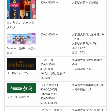
30分4,500円〜
大阪駅前第一ビル1階
占いサロン ジャンヌ
ダルク
20分2,800円～
大阪府大阪市北区梅田1-1-
3-200
大阪駅前第3ビル2階
本店：57号
Soracle 大阪梅田本店・
分店：20号
分店
10分1,100円
大阪府大阪市中央区難波3
20分3,300円
-5-8
30分4,950円
三栄御堂筋ビル5F
占い館バランガン
※40分以降は延長10
分1,650円
【タミ鑑定士】
大阪市中央区南本町3-2-9
60分30,000円
本町今岡ビル1F
【Seiji鑑定士】
占いと魔法の店 タミ
30分5,500円
60分11,000円
【ワンテーマ鑑定】
大阪府大阪市北区梅田1-1-