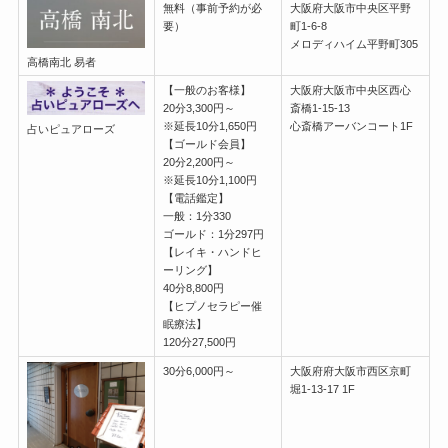
無料（事前予約が必
大阪府大阪市中央区平野
要）
町1-6-8
メロディハイム平野町305
高橋南北 易者
【一般のお客様】
大阪府大阪市中央区西心
20分3,300円～
斎橋1-15-13
※延長10分1,650円
心斎橋アーバンコート1F
占いピュアローズ
【ゴールド会員】
20分2,200円～
※延長10分1,100円
【電話鑑定】
一般：1分330
ゴールド：1分297円
【レイキ・ハンドヒ
ーリング】
40分8,800円
【ヒプノセラピー催
眠療法】
120分27,500円
30分6,000円～
大阪府府大阪市西区京町
堀1-13-17 1F