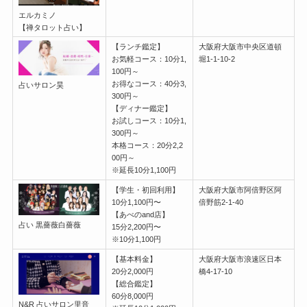
エルカミノ
【禅タロット占い】
【ランチ鑑定】
大阪府大阪市中央区道頓
お気軽コース：10分1,
堀1-1-10-2
100円～
お得なコース：40分3,
占いサロン昊
300円～
【ディナー鑑定】
お試しコース：10分1,
300円～
本格コース：20分2,2
00円～
※延長10分1,100円
【学生・初回利用】
大阪府大阪市阿倍野区阿
10分1,100円〜
倍野筋2-1-40
【あべのand店】
占い 黒薔薇白薔薇
15分2,200円〜
※10分1,100円
【基本料金】
大阪府大阪市浪速区日本
20分2,000円
橋4-17-10
【総合鑑定】
60分8,000円
N&R 占いサロン里音