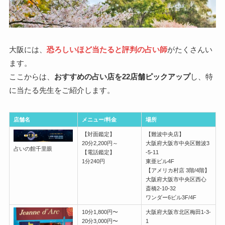
大阪には、
恐ろしいほど当たると評判の占い師
がたくさんい
ます。
ここからは、
おすすめの占い店を22店舗ピックアップ
し、特
に当たる先生をご紹介します。
店舗名
メニュー/料金
場所
【対面鑑定】
【難波中央店】
20分2,200円～
大阪府大阪市中央区難波3
占いの館千里眼
【電話鑑定】
-5-11
1分240円
東亜ビル4F
【アメリカ村店 3階/4階】
大阪府大阪市中央区西心
斎橋2-10-32
ワンダー6ビル3F/4F
10分1,800円〜
大阪府大阪市北区梅田1-3-
20分3,000円〜
1