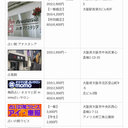
20分2,800円
3
【一般鑑定】
大阪駅前第3ビルB2F
30分4,200円
【特別鑑定】
60分8,400円
占い館 アナスタシア
10分1,650円～
大阪府大阪市中央区東心
斎橋1-13-15
占龍館
10分1,300円
大阪府大阪市北区堂山町9
20分2,500円
-5
梅田占い オカマと匠 m
30分3,300円
北ビル2階
omo占いサロン
40分4,400円
【一般】
大阪府大阪市中央区西心
3,000円
斎橋1-7-11
【学生】
アメリカ村三角公園前
占いの館ラピス
2,000円