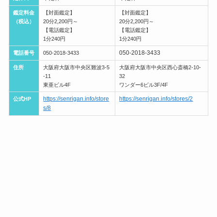
鑑定料金
【対面鑑定】
【対面鑑定】
（税込）
20分2,200円～
20分2,200円～
【電話鑑定】
【電話鑑定】
1分240円
1分240円
050-2018-3433
電話番号
050-2018-3433
住所
大阪府大阪市中央区難波3-5
大阪府大阪市中央区西心斎橋2-10-
-11
32
東亜ビル4F
ワンダー6ビル3F/4F
https://senrigan.info/store
https://senrigan.info/stores/2
公式HP
s/8