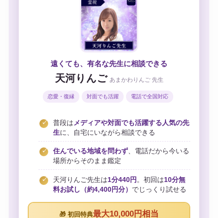
遠くても、有名な先生に相談できる
天河りんご
あまかわりんご 先生
恋愛・復縁
対面でも活躍
電話で全国対応
普段は
メディアや対面でも活躍する人気の先
生
に、自宅にいながら相談できる
住んでいる地域を問わず
、電話だから今いる
場所からそのまま鑑定
天河りんご先生は
1分440円
。初回は
10分無
料お試し（約4,400円分）
でじっくり試せる
最大10,000円相当
🎁 初回特典