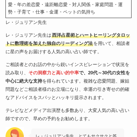
愛・年の差恋愛・遠距離恋愛・対人関係・家庭問題・運
勢・子育て・仕事・金運・ペットの気持ち
レ・ジュリアン先生
レ・ジュリアン先生は
西洋占星術とハートヒーリングタロッ
トに数理術を加えた独自のリーディング法
を用いて、相談者
に星の声をお届けする人気の高い占い師です。
ご相談者とのお話の中から鋭いインスピレーションで状況を
読み取り、
その洞察力と高い的中率
で、20代～30代の女性を
中心に絶大な支持
を得られています。複雑な恋愛問題、嫁姑
問題などご相談者様のお立場になり、幸運の引き寄せの的確
なアドバイスをスパッとハッキリ提示されます。
テレビなどメディア出演歴も多数あり、大変人気の高い占い
師ですので、早めの予約をお勧めします。
レ・ジュリアン先生 とてもサクサクと答