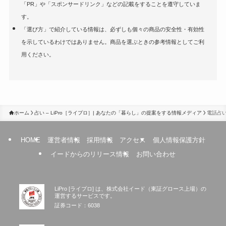
「PR」や「スポンサードリンク」などの記載をすることを遵守していま
す。
「選び方」で紹介している情報は、必ずしも個々の商品の安全性・有効性
を示しているわけではありません。商品を選ぶときの参考情報としてご利
用ください。
ホーム
占い – LiPro［ライプロ］| あなたの「暮らし」の提案をする情報メディア
電話占
HOME
運営者情報
採用情報
アクセス
個人情報保護方針
イードからのリリース情報
お問い合わせ
LiPro [ライプロ] は、株式会社イード（東証グロース上場）の
運営するサービスです。
証券コード：6038