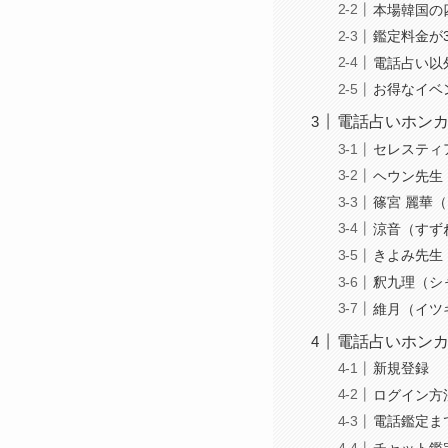
本場韓国の
鑑定料金が
電話占い以
お得なイベ
電話占いホンカ
セレスティ
ヘウン先生
篠宮 麗華
涼音（すず
きよみ先生
釈九理（シ
維月（イツ
電話占いホン
新規登録
ログイン方
電話鑑定ま
チャット鑑