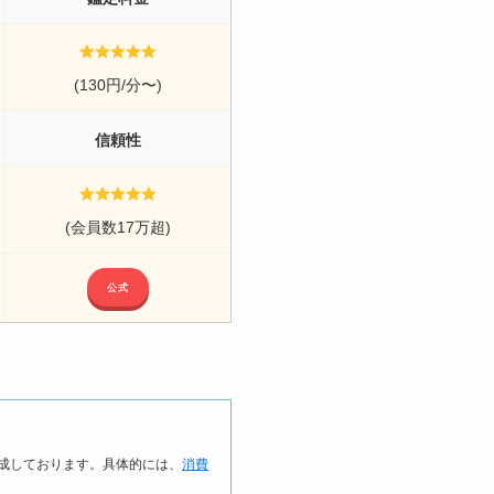
(130円/分〜)
信頼性
(会員数17万超)
公式
成しております。具体的には、
消費