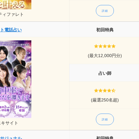
詳細
ティファレト
ト電話占い
初回特典
(最大12,000円分)
占い師
(厳選250名超)
詳細
エキサイト
サジュナル
初回特典