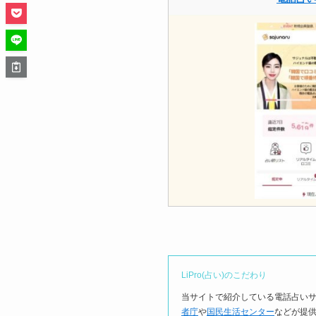
LiPro(占い)のこだわり
当サイトで紹介している電話占い
者庁
や
国民生活センター
などが提