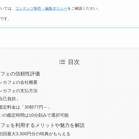
ついては、
コンテンツ制作・編集ポリシー
をご確認ください。
報です。
目次
カフェの信頼性評価
ンカフェの会社概要
ンカフェの支払方法
自己負担」
鑑定料金は「30秒77円～」
いの鑑定時間は10分刻みで選択可能
カフェを利用するメリットや魅力を解説
初回最大3,300円分の特典がもらえる