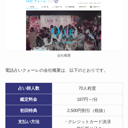
会社概要
電話占いクォーレの会社概要は、以下のとおりです。
占い師
人数
70人程度
鑑定料金
187円～/分
初回特典
2,500円割引（税抜）
支払い
方法
・クレジットカード決済