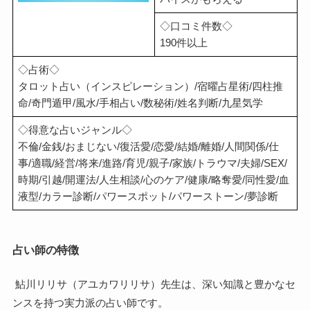
◇口コミ件数◇
190件以上
◇占術◇
タロット占い（インスピレーション）/宿曜占星術/四柱推
命/奇門遁甲/風水/手相占い/数秘術/姓名判断/九星気学
◇得意な占いジャンル◇
不倫/金銭/おまじない/復活愛/恋愛/結婚/離婚/人間関係/仕
事/適職/経営/将来/進路/育児/親子/家族/トラウマ/夫婦/SEX/
時期/引越/開運法/人生相談/心のケア/健康/略奪愛/同性愛/血
液型/カラー診断/パワースポット/パワーストーン/夢診断
占い師の特徴
鮎川リリサ（アユカワリリサ）先生は、深い知識と豊かなセ
ンスを持つ実力派の占い師です。