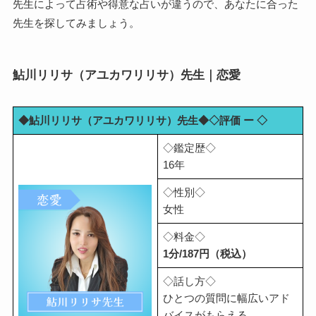
先生によって占術や得意な占いが違うので、あなたに合った
先生を探してみましょう。
鮎川リリサ（アユカワリリサ）先生｜恋愛
◆鮎川リリサ（アユカワリリサ）先生◆◇評価 ー ◇
◇鑑定歴◇
16年
◇性別◇
女性
◇料金◇
1分/187円（税込）
◇話し方◇
ひとつの質問に幅広いアド
バイスがもらえる