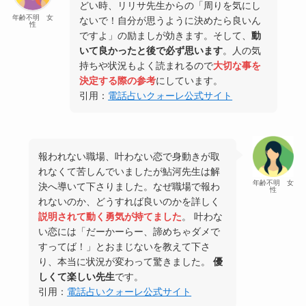
どい時、リリサ先生からの「周りを気にし
年齢不明 女
ないで！自分が思うように決めたら良いん
性
ですよ」の励ましが効きます。そして、
動
いて良かったと後で必ず思います
。人の気
持ちや状況もよく読まれるので
大切な事を
決定する際の参考
にしています。
引用：
電話占いクォーレ公式サイト
報われない職場、叶わない恋で身動きが取
れなくて苦しんでいましたが鮎河先生は解
年齢不明 女
決へ導いて下さりました。なぜ職場で報わ
性
れないのか、どうすれば良いのかを詳しく
説明されて動く勇気が持てました
。 叶わな
い恋には「だーかーらー、諦めちゃダメで
すってば！」とおまじないを教えて下さ
り、本当に状況が変わって驚きました。
優
しくて楽しい先生
です。
引用：
電話占いクォーレ公式サイト