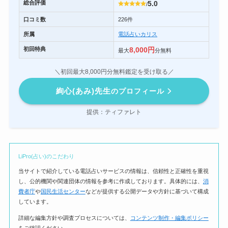
総合評価
5.0
/
口コミ数
226件
所属
電話占いカリス
初回特典
8,000円
最大
分無料
＼初回最大8,000円分無料鑑定を受け取る／
絢心(あみ)先生
のプロフィール
提供：ティファレト
LiPro(占い)のこだわり
当サイトで紹介している電話占いサービスの情報は、信頼性と正確性を重視
し、公的機関や関連団体の情報を参考に作成しております。具体的には、
消
費者庁
や
国民生活センター
などが提供する公開データや方針に基づいて構成
しています。
詳細な編集方針や調査プロセスについては、
コンテンツ制作・編集ポリシー
をご確認ください。