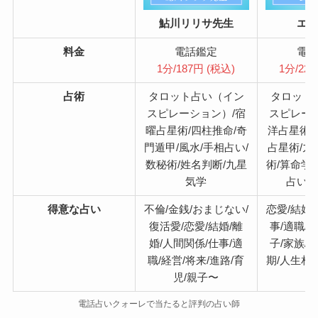
鮎川リリサ先生
エ
料金
電話鑑定
電
1分/187円 (税込)
1分/22
占術
タロット占い（イン
タロット
スピレーション）/宿
スピレー
曜占星術/四柱推命/奇
洋占星術/
門遁甲/風水/手相占い/
占星術/九
数秘術/姓名判断/九星
術/算命学
気学
占い
得意な
占い
不倫/金銭/おまじない/
恋愛/結婚
復活愛/恋愛/結婚/離
事/適職/
婚/人間関係/仕事/適
子/家族/夫
職/経営/将来/進路/育
期/人生相
児/親子〜
電話占いクォーレで当たると評判の占い師