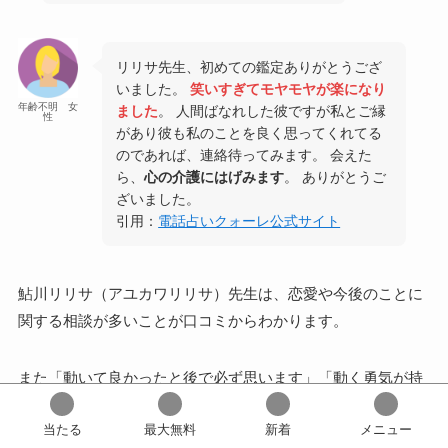
リリサ先生、初めての鑑定ありがとうござ
いました。
笑いすぎてモヤモヤが楽になり
年齢不明 女
ました
。 人間ばなれした彼ですが私とご縁
性
があり彼も私のことを良く思ってくれてる
のであれば、連絡待ってみます。 会えた
ら、
心の介護にはげみます
。 ありがとうご
ざいました。
引用：
電話占いクォーレ公式サイト
鮎川リリサ（アユカワリリサ）先生は、恋愛や今後のことに
関する相談が多いことが口コミからわかります。
また「動いて良かったと後で必ず思います」「動く勇気が持
てました」と行動するために後押ししてくれたことが嬉しい
当たる
最大無料
新着
メニュー
と評判です。