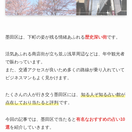
墨田区は、下町の姿が残る情緒あふれる
歴史深い街
です。
活気あふれる商店街が立ち並ぶ浅草周辺などは、年中観光者
で賑わっています。
また、交通アクセスが良いため多くの路線が乗り入れていて
ビジネスマンもよく見かけます。
たくさんの人が行き交う墨田区には、
知る人ぞ知る占い館が
点在しており当たると評判
です。
今回の記事では、墨田区で当たると
有名なおすすめの占い10
選
を紹介していきます。