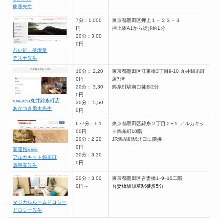
龍蓮先生
7分：1,000
東京都墨田区押上１－２３－３
円
押上駅A1から徒歩約1分
20分：3,00
0円
占い処・夢現堂
テスナ先生
10分： 2,20
東京都墨田区江東橋3丁目9-10 丸井錦糸町
0円
店7階
20分： 3,30
錦糸町駅南口徒歩2分
0円
mixarea丸井錦糸町店
30分： 5,50
あかつき勇太先生
0円
6~7分：1,1
東京都墨田区錦糸２丁目２−１ アルカキッ
00円
ト錦糸町10階
20分：2,20
JR錦糸町駅北口に隣接
0円
開運館E&E
30分：3,30
アルカキット錦糸町
0円
真善美先生
20分：3,00
東京都墨田区吾妻橋1ｰ9ｰ10二階
0円～
吾妻橋駅浅草駅徒歩5分
マジカルルームドロシー
ドロシー先生