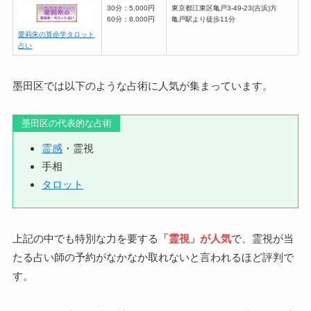
30分：5,000円
東京都江東区亀戸3-49-23(吉浜)方
60分：8,000円
亀戸駅より徒歩11分
愛莉朱の算命学タロット
占い
墨田区では以下のような占術に人気が集まっています。
墨田区の代表的な占術
霊感
・霊視
手相
タロット
上記の中でも特別な力を要する
「霊視」が人気
で、霊視が当
たる占い師の予約がなかなか取れないと言われるほど評判で
す。