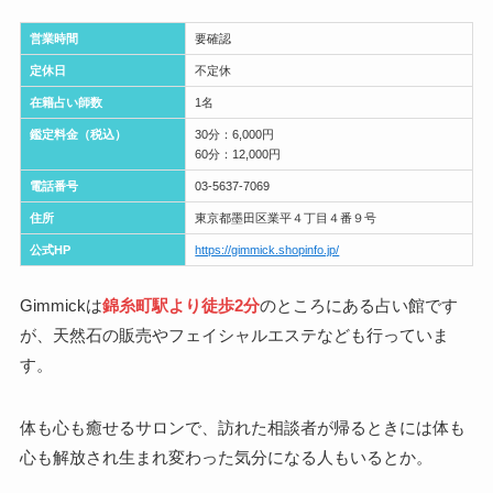
営業時間
要確認
定休日
不定休
在籍占い師数
1名
鑑定料金（税込）
30分：6,000円
60分：12,000円
電話番号
03-5637-7069
住所
東京都墨田区業平４丁目４番９号
公式HP
https://gimmick.shopinfo.jp/
Gimmickは
錦糸町駅より徒歩2分
のところにある占い館です
が、天然石の販売やフェイシャルエステなども行っていま
す。
体も心も癒せるサロンで、訪れた相談者が帰るときには体も
心も解放され生まれ変わった気分になる人もいるとか。