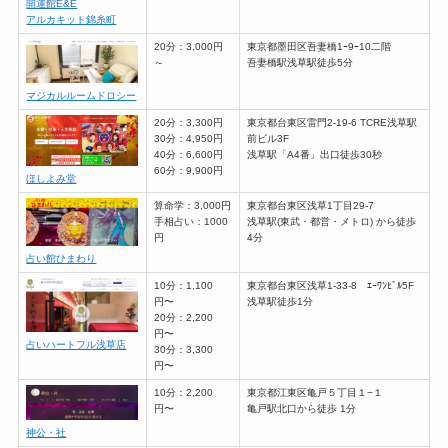
開運館E&E
アルカキット錦糸町
20分：3,000円
東京都墨田区吾妻橋1ｰ9ｰ10二階
～
吾妻橋駅浅草駅徒歩5分
マジカルルームドロシー
20分：3,300円
東京都台東区雷門2-19-6 TCRE浅草駅
30分：4,950円
前ビル3F
40分：6,600円
浅草駅「A4番」出口徒歩30秒
60分：9,900円
ほしよみ堂
算命学：3,000円
東京都台東区浅草1丁目29-7
手相占い：1000
浅草駅(東武・都営・メトロ) から徒歩
円
4分
占い館ひまわり
10分：1,100
東京都台東区浅草1-33-8 ｴｰﾜﾝﾋﾞﾙ5F
円〜
浅草駅徒歩1分
20分：2,200
円〜
占いハートフル浅草店
30分：3,300
円〜
10分：2,200
東京都江東区亀戸５丁目１−１
円〜
亀戸駅北口から徒歩 1分
神公・社