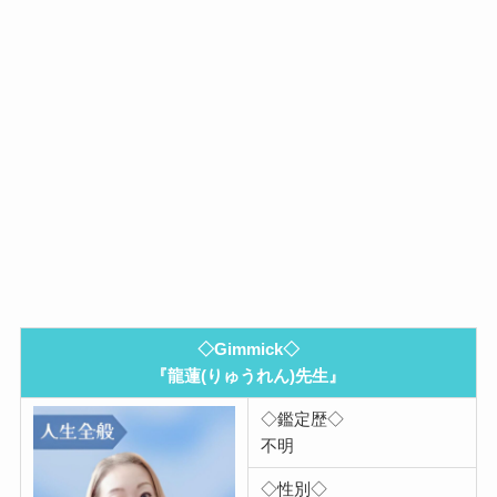
◇Gimmick◇
『龍蓮(りゅうれん)先生』
◇鑑定歴◇
不明
◇性別◇