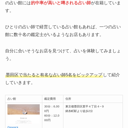
の占い館には
的中率が高いと噂される占い師
が在籍していま
す。
ひとりの占い師で経営している占い館もあれば、一つの占い
館に数十名の鑑定士がいるようなお店もあります。
自分に合いそうなお店を見つけて、占いを体験してみましょ
う。
墨田区で当たると有名な占い師5名をピックアップ
して紹介
していきます。
占い館
鑑定費用
住所
30分：6,00
東京都墨田区業平４丁目４−９
0円
錦糸町駅より徒歩2分
60分：12,0
00円
Gimmick