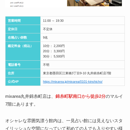
営業時間
11:00 ～ 19:30
定休日
不定休
在籍占い師数
9名
鑑定料金（税込）
10分： 2,200円
20分： 3,300円
30分： 5,500円
電話番号
不明
住所
東京都墨田区江東橋3丁目9-10 丸井錦糸町店7階
公式HP
https://mixarea.jp/mixarea/0101-kinshicho/
mixarea丸井錦糸町店は、
錦糸町駅南口から徒歩2分
のマルイ
7階にあります。
オシャレな雰囲気漂う館内は、一見占い館には見えないスタ
イリッシュな空間になっていて初めての人でも入りやすい様