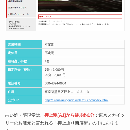
営業時間
不定期
定休日
不定期
在籍占い師数
4名
鑑定料金（税込）
7分：1,000円
20分：3,000円
電話番号
080-4894-0634
住所
東京都墨田区押上１－２３－３
公式HP
http://uranaimugendo.web.fc2.com/index.html
占い処・夢現堂は、
押上駅[A1]から徒歩約1分
で東京スカイツ
リーのお膝元と言われる「押上通り商店街」の中にありま