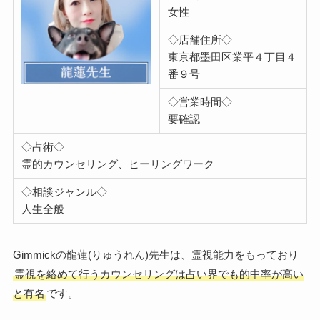
女性
◇店舗住所◇
東京都墨田区業平４丁目４
番９号
◇営業時間◇
要確認
◇占術◇
霊的カウンセリング、ヒーリングワーク
◇相談ジャンル◇
人生全般
Gimmickの龍蓮(りゅうれん)先生は、霊視能力をもっており
霊視を絡めて行うカウンセリングは占い界でも的中率が高い
と有名
です。