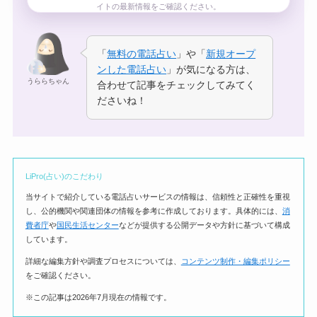
イトの最新情報をご確認ください。
「
無料の電話占い
」や「
新規オープ
ンした電話占い
」が気になる方は、
うららちゃん
合わせて記事をチェックしてみてく
ださいね！
LiPro(占い)のこだわり
当サイトで紹介している電話占いサービスの情報は、信頼性と正確性を重視
し、公的機関や関連団体の情報を参考に作成しております。具体的には、
消
費者庁
や
国民生活センター
などが提供する公開データや方針に基づいて構成
しています。
詳細な編集方針や調査プロセスについては、
コンテンツ制作・編集ポリシー
をご確認ください。
※この記事は2026年7月現在の情報です。