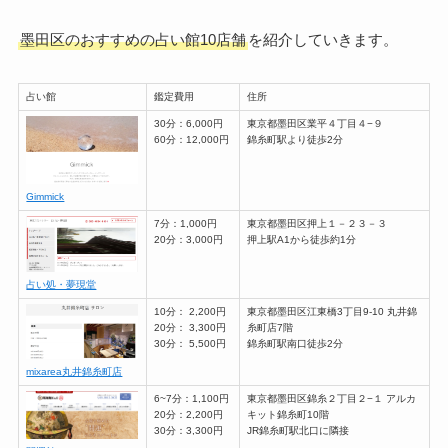
墨田区のおすすめの占い館10店舗
を紹介していきます。
占い館
鑑定費用
住所
30分：6,000円
東京都墨田区業平４丁目４−９
60分：12,000円
錦糸町駅より徒歩2分
Gimmick
7分：1,000円
東京都墨田区押上１－２３－３
20分：3,000円
押上駅A1から徒歩約1分
占い処・夢現堂
10分： 2,200円
東京都墨田区江東橋3丁目9-10 丸井錦
20分： 3,300円
糸町店7階
30分： 5,500円
錦糸町駅南口徒歩2分
mixarea丸井錦糸町店
6~7分：1,100円
東京都墨田区錦糸２丁目２−１ アルカ
20分：2,200円
キット錦糸町10階
30分：3,300円
JR錦糸町駅北口に隣接