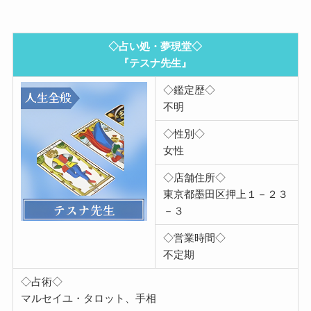
◇占い処・夢現堂◇
『テスナ先生』
◇鑑定歴◇
不明
◇性別◇
女性
◇店舗住所◇
東京都墨田区押上１－２３
－３
◇営業時間◇
不定期
◇占術◇
マルセイユ・タロット、手相