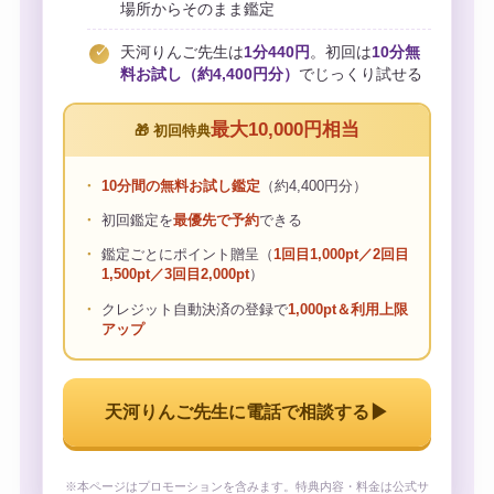
場所からそのまま鑑定
天河りんご先生は
1分440円
。初回は
10分無
料お試し（約4,400円分）
でじっくり試せる
最大10,000円相当
🎁 初回特典
10分間の無料お試し鑑定
（約4,400円分）
初回鑑定を
最優先で予約
できる
鑑定ごとにポイント贈呈（
1回目1,000pt／2回目
1,500pt／3回目2,000pt
）
クレジット自動決済の登録で
1,000pt＆利用上限
アップ
▶
天河りんご先生に電話で相談する
※本ページはプロモーションを含みます。特典内容・料金は公式サ