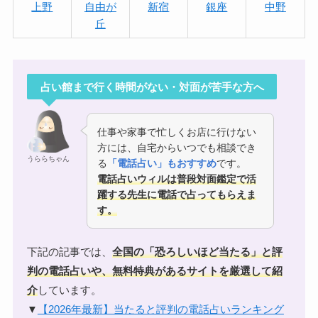
上野
自由が
新宿
銀座
中野
丘
占い館まで行く時間がない・対面が苦手な方へ
仕事や家事で忙しくお店に行けない
方には、自宅からいつでも相談でき
うららちゃん
る
「電話占い」もおすすめ
です。
電話占いウィルは普段対面鑑定で活
躍する先生に電話で占ってもらえま
す。
下記の記事では、
全国の「恐ろしいほど当たる」と
評
判の電話占い
や、無料特典があるサイトを厳選して紹
介
しています。
▼
【2026年最新】当たると評判の電話占いランキング