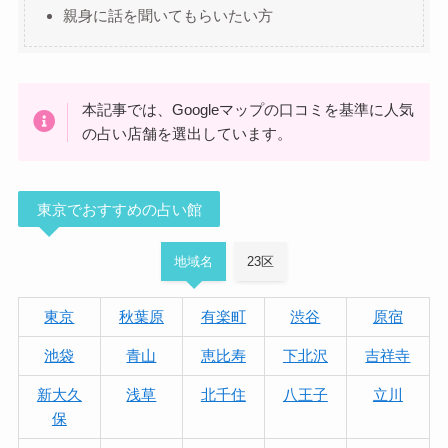
親身に話を聞いてもらいたい方
本記事では、Googleマップの口コミを基準に人気
の占い店舗を選出しています。
東京でおすすめの占い館
地域名
23区
東京
秋葉原
有楽町
渋谷
原宿
池袋
青山
恵比寿
下北沢
吉祥寺
新大久
浅草
北千住
八王子
立川
保