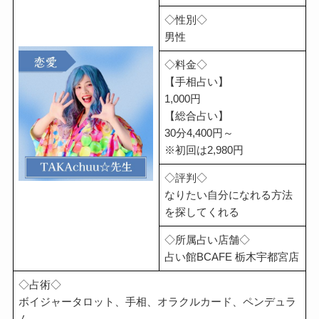
◇性別◇
男性
◇料金◇
【手相占い】
1,000円
【総合占い】
30分4,400円～
※初回は2,980円
◇評判◇
なりたい自分になれる方法
を探してくれる
◇所属占い店舗◇
占い館BCAFE 栃木宇都宮店
◇占術◇
ボイジャータロット、手相、オラクルカード、ペンデュラ
ム