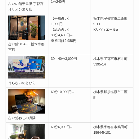
1分240円
占いの館千里眼 宇都宮
オリオン通り店
【手相占い】
栃木県宇都宮市二荒町
1,000円
9-11
【総合占い】
Kリヴィエールa
30分4,400円～
※初回は2,980円
占い館BCAFE 栃木宇都
宮店
30～40分3,000円
栃木県宇都宮市石井町
3395-14
うらないのとびら
60分10,000円～
栃木県那須塩原市二区
町
占い処ねこの月陽
60分6,000円～
栃木県宇都宮市鶴田町
1564-5-101