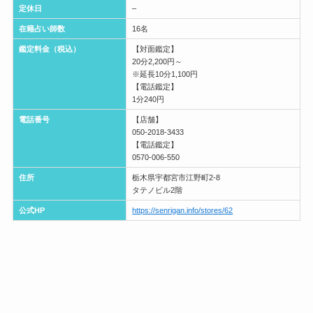
定休日
–
在籍占い師数
16名
鑑定料金（税込）
【対面鑑定】
20分2,200円～
※延長10分1,100円
【電話鑑定】
1分240円
電話番号
【店舗】
050-2018-3433
【電話鑑定】
0570-006-550
住所
栃木県宇都宮市江野町2-8
タテノビル2階
公式HP
https://senrigan.info/stores/62