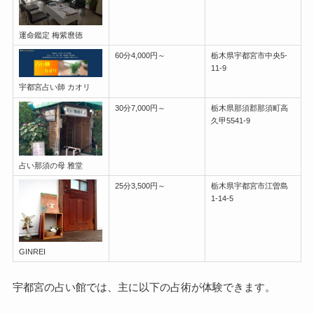
運命鑑定 梅紫麿徳
60分4,000円～
栃木県宇都宮市中央5-
11-9
宇都宮占い師 カオリ
30分7,000円～
栃木県那須郡那須町高
久甲5541-9
占い那須の母 雅堂
25分3,500円～
栃木県宇都宮市江曽島
1-14-5
GINREI
宇都宮の占い館では、主に以下の占術が体験できます。