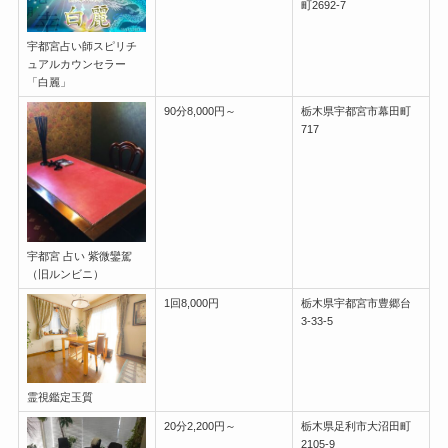
町2692-7
宇都宮占い師スピリチ
ュアルカウンセラー
「白麗」
90分8,000円～
栃木県宇都宮市幕田町
717
宇都宮 占い 紫微鑾駕
（旧ルンビニ）
1回8,000円
栃木県宇都宮市豊郷台
3-33-5
霊視鑑定玉質
20分2,200円～
栃木県足利市大沼田町
2105-9