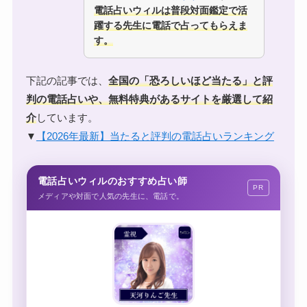
電話占いウィルは普段対面鑑定で活
躍する先生に電話で占ってもらえま
す。
下記の記事では、
全国の「恐ろしいほど当たる」と
評
判の電話占い
や、無料特典があるサイトを厳選して紹
介
しています。
▼
【2026年最新】当たると評判の電話占いランキング
電話占いウィルのおすすめ占い師
PR
メディアや対面で人気の先生に、電話で。