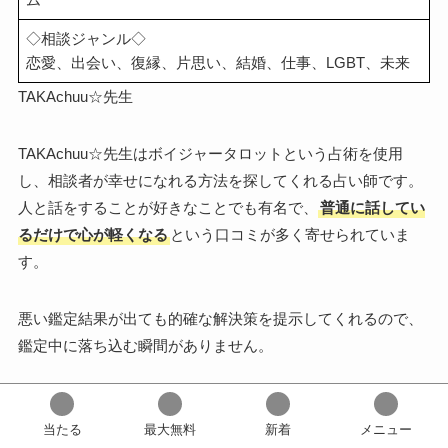
◇相談ジャンル◇
恋愛、出会い、復縁、片思い、結婚、仕事、LGBT、未来
TAKAchuu☆先生
TAKAchuu☆先生はボイジャータロットという占術を使用
し、相談者が幸せになれる方法を探してくれる占い師です。
人と話をすることが好きなことでも有名で、
普通に話してい
るだけで心が軽くなる
という口コミが多く寄せられていま
す。
悪い鑑定結果が出ても的確な解決策を提示してくれるので、
鑑定中に落ち込む瞬間がありません。
どんなことも気軽に話せる雰囲気も人気の理由で、対面占い
を初めて受ける人もリラックスしながら鑑定を受けられま
当たる
最大無料
新着
メニュー