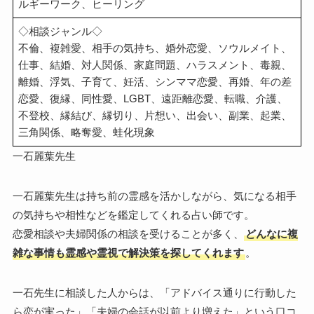
ルギーワーク、ヒーリング
◇相談ジャンル◇
不倫、複雑愛、相手の気持ち、婚外恋愛、ソウルメイト、
仕事、結婚、対人関係、家庭問題、ハラスメント、毒親、
離婚、浮気、子育て、妊活、シンママ恋愛、再婚、年の差
恋愛、復縁、同性愛、LGBT、遠距離恋愛、転職、介護、
不登校、縁結び、縁切り、片想い、出会い、副業、起業、
三角関係、略奪愛、蛙化現象
一石麗葉先生
一石麗葉先生は持ち前の霊感を活かしながら、気になる相手
の気持ちや相性などを鑑定してくれる占い師です。
恋愛相談や夫婦関係の相談を受けることが多く、
どんなに複
雑な事情も霊感や霊視で解決策を探してくれます
。
一石先生に相談した人からは、「アドバイス通りに行動した
ら恋が実った」「夫婦の会話が以前より増えた」という口コ