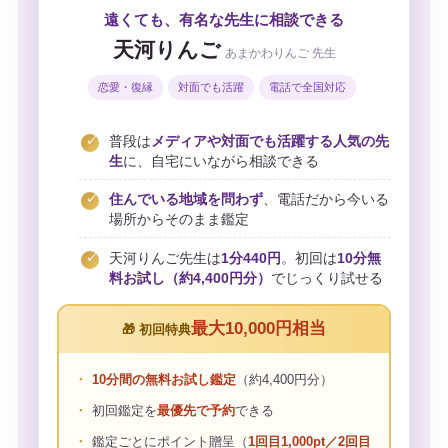
遠くても、有名な先生に相談できる
天河りんご
あまかわりんご 先生
恋愛・復縁
対面でも活躍
電話で全国対応
普段は
メディアや対面でも活躍する人気の先
生
に、自宅にいながら相談できる
住んでいる地域を問わず
、電話だから今いる
場所からそのまま鑑定
天河りんご先生は
1分440円
。初回は
10分無
料お試し（約4,400円分）
でじっくり試せる
最大10,000円相当
🎁 初回特典
10分間の無料お試し鑑定
（約4,400円分）
初回鑑定を
最優先で予約
できる
鑑定ごとにポイント贈呈（
1回目1,000pt／2回目