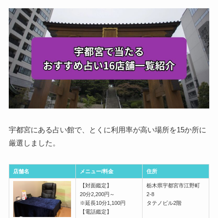
宇都宮にある占い館で、とくに利用率が高い場所を15か所に
厳選しました。
店舗名
メニュー/料金
住所
【対面鑑定】
栃木県宇都宮市江野町
20分2,200円～
2-8
※延長10分1,100円
タテノビル2階
【電話鑑定】