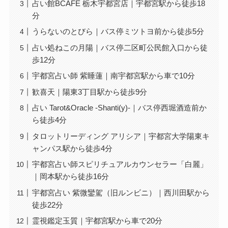
占い館BCAFE 栃木宇都宮店｜宇都宮駅から徒歩18
分
うらないのとびら｜バス停ミツトヨ前から徒歩5分
占い処ねこの月陽｜バス停二区町公民館入口から徒
歩12分
宇都宮占い師 紫睡蓮｜南宇都宮駅から車で10分
歓喜天｜陽東3丁目駅から徒歩9分
占い Tarot&Oracle -Shanti(y)-｜バス停西堀酒造前か
ら徒歩4分
タロットリーディング アリシア｜宇都宮大学陽東キ
ャンパス駅から徒歩4分
宇都宮占い師スピリチュアルカウンセラー「白麗」
｜岡本駅から徒歩16分
宇都宮占い 紫微鑾駕（旧ルンビニ）｜西川田駅から
徒歩22分
霊視鑑定玉質｜宇都宮駅から車で20分