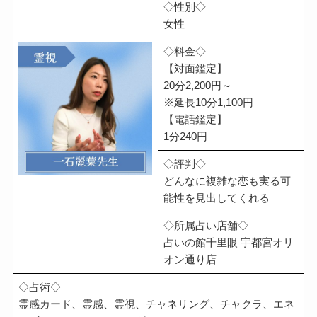
◇性別◇
女性
◇料金◇
【対面鑑定】
20分2,200円～
※延長10分1,100円
【電話鑑定】
1分240円
◇評判◇
どんなに複雑な恋も実る可
能性を見出してくれる
◇所属占い店舗◇
占いの館千里眼 宇都宮オリ
オン通り店
◇占術◇
霊感カード、霊感、霊視、チャネリング、チャクラ、エネ