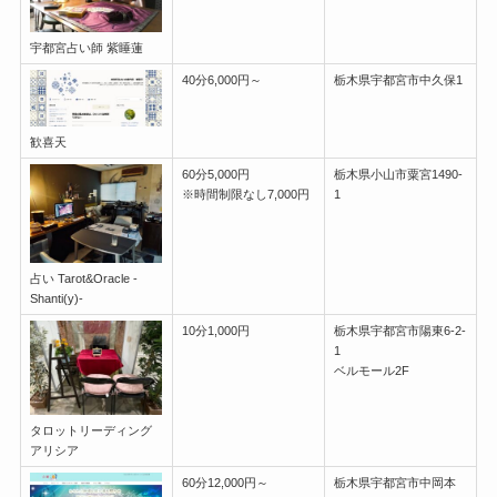
宇都宮占い師 紫睡蓮
40分6,000円～
栃木県宇都宮市中久保1
歓喜天
60分5,000円
栃木県小山市粟宮1490-
※時間制限なし7,000円
1
占い Tarot&Oracle -
Shanti(y)-
10分1,000円
栃木県宇都宮市陽東6-2-
1
ベルモール2F
タロットリーディング
アリシア
60分12,000円～
栃木県宇都宮市中岡本