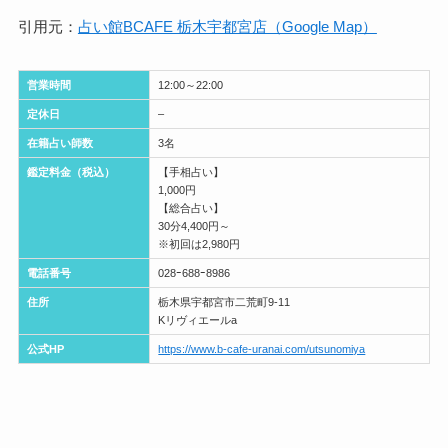
引用元：
占い館BCAFE 栃木宇都宮店（Google Map）
営業時間
12:00～22:00
定休日
–
在籍占い師数
3名
鑑定料金（税込）
【手相占い】
1,000円
【総合占い】
30分4,400円～
※初回は2,980円
電話番号
028ｰ688ｰ8986
住所
栃木県宇都宮市二荒町9-11
Kリヴィエールa
公式HP
https://www.b-cafe-uranai.com/utsunomiya