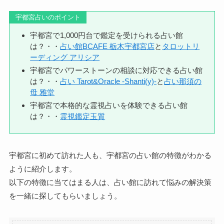
宇都宮占いのポイント
宇都宮で1,000円台で鑑定を受けられる占い館
は？・・
占い館BCAFE 栃木宇都宮店
と
タロットリ
ーディング アリシア
宇都宮でパワーストーンの相談に対応できる占い館
は？・・
占い Tarot&Oracle -Shanti(y)-
と
占い那須の
母 雅堂
宇都宮で本格的な霊視占いを体験できる占い館
は？・・
霊視鑑定玉質
宇都宮に初めて訪れた人も、宇都宮の占い館の特徴がわかる
ように紹介します。
以下の特徴に当てはまる人は、占い館に訪れて悩みの解決策
を一緒に探してもらいましょう。